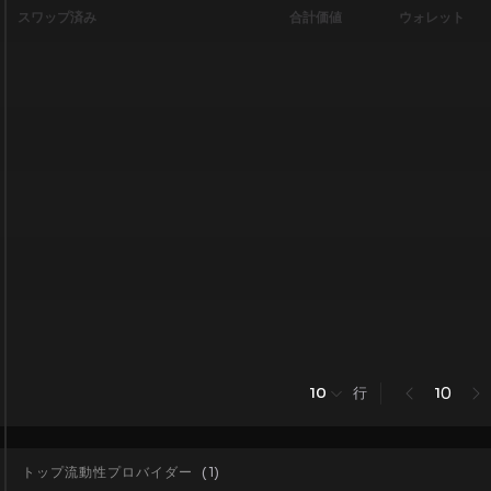
スワップ済み
合計価値
ウォレット
行
0
10
1
トップ流動性プロバイダー
(
1
)