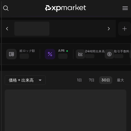
総ロック額
APR
24時間出来高
取引手数料
価格 + 出来高
1日
7日
30日
最大