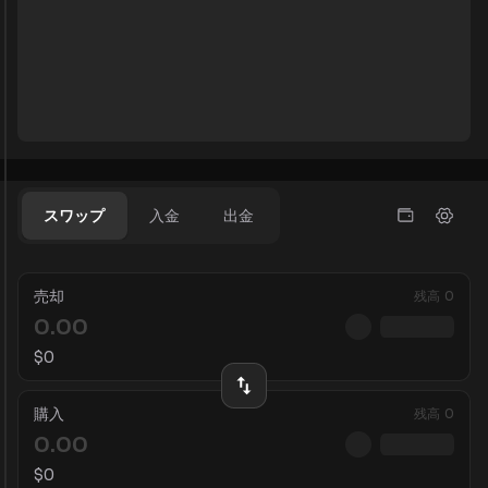
スワップ
入金
出金
売却
残高
0
$
0
購入
残高
0
$
0