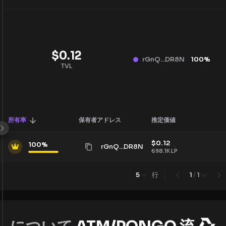
$
0.12
rGnQ...DR8N
100
%
TVL
所有率
保有者アドレス
推定価値
$
0.12
100
%
rGnQ...DR8N
698.1K
LP
行
5
1
/
1