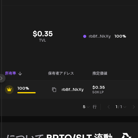
$
0.35
rbBf...NkXy
100
%
TVL
所有率
保有者アドレス
推定価値
$
0.35
100
%
rbBf...NkXy
50K
LP
行
5
1
/
1