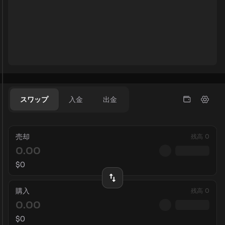
スワップ
入金
出金
売却
残高
0
$
0
購入
残高
0
$
0