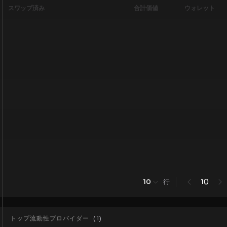
スワップ済み
合計価値
ウォレット
行
0
10
1
トップ流動性プロバイダー
(
1
)