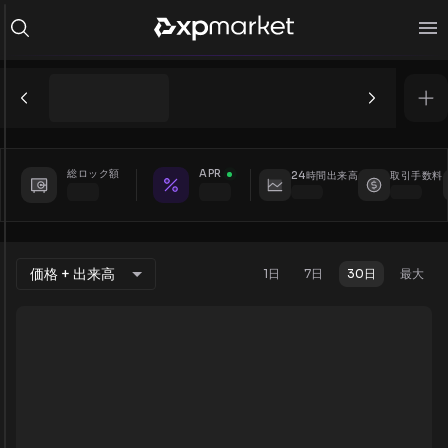
総ロック額
APR
24時間出来高
取引手数料
価格 + 出来高
1日
7日
30日
最大