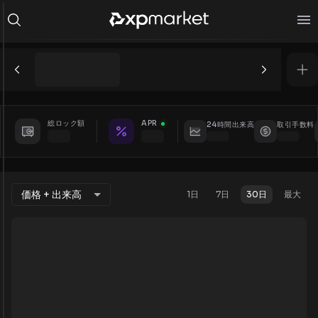
総ロック額
APR
24時間出来高
取引手数料
価格 + 出来高
1日
7日
30日
最大