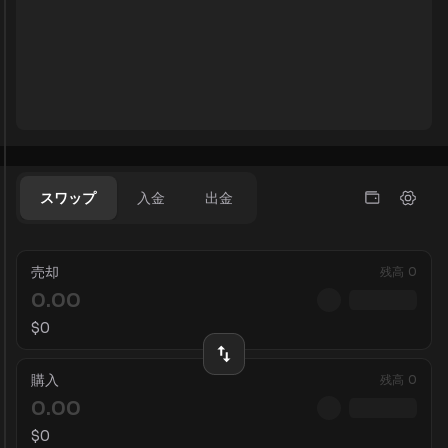
スワップ
入金
出金
売却
残高
0
$
0
購入
残高
0
$
0