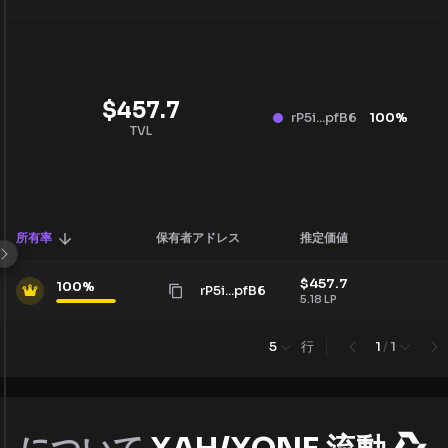
$
457.7
rP5i...pfB6
100
%
TVL
所有率
保有者アドレス
推定価値
$
457.7
100
%
rP5i...pfB6
5.18
LP
行
5
1
/
1