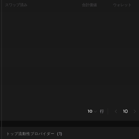
スワップ済み
合計価値
ウォレット
行
0
10
1
トップ流動性プロバイダー
(
1
)