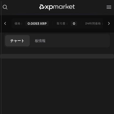
価格：
0.0053
XRP
取引量：
0
24時間価格：
0.0
チャート
板情報