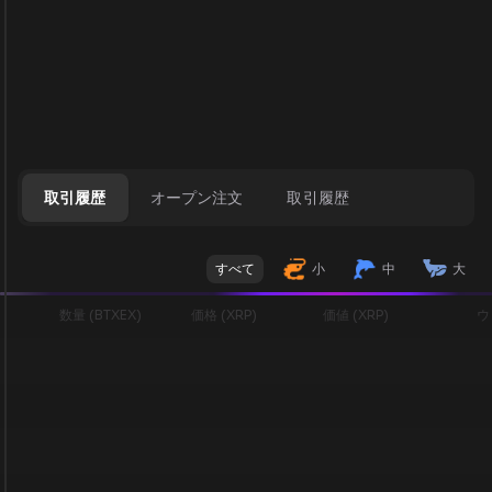
取引履歴
オープン注文
取引履歴
すべて
小
中
大
数量 (BTXEX)
価格 (XRP)
価値 (XRP)
ウ