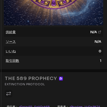
供給量
N/A
ソース
N/A
いいね
0
取引回数
1
THE 589 PROPHECY
EXTINCTION PROTOCOL
発行者：
所有者：
rDeizxSR...EgXQvhSB
rPjxe4zm...VuDp1MJA