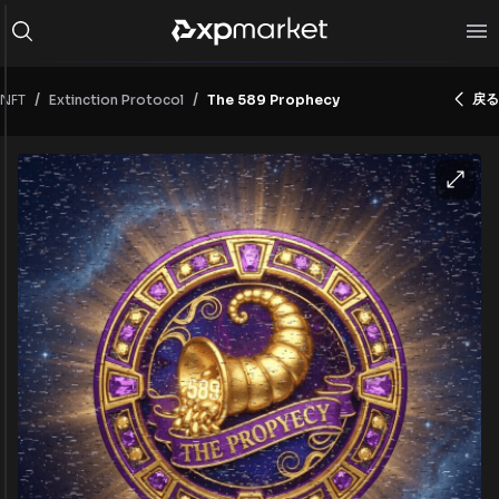
/
/
戻る
NFT
The 589 Prophecy
Extinction Protocol