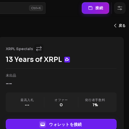
接続
Ctrl+K
戻る
XRPL Specials
13 Years of XRPL
未出品
--
最高入札
オファー
発行者手数料
--
0
1
%
ウォレットを接続