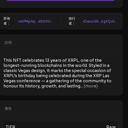
所有
発行
rsKPMpAp...d5SXVrcw
rDeizxSR...EgXQvhSB
者：
者：
説明
This NFT celebrates 13 years of XRPL, one of the
longest-running blockchains in the world. Styled in a
classic Vegas design, it marks the special occasion of
XRPL’s birthday being celebrated during the XRP Las
Vegas conference — a gathering of the community to
honour its history, growth, and lasting
...
(more)
属性
TIER
Rare