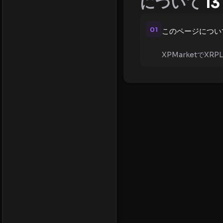
について
13
01
このページについ
XPMarketでX