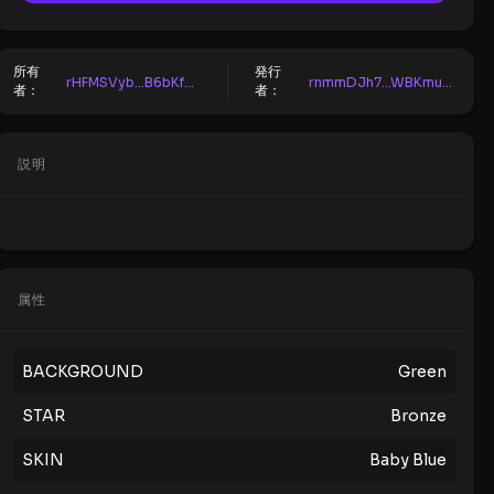
所有
発行
rHFMSVyb...B6bKfxH8
rnmmDJh7...WBKmucFH
者：
者：
説明
属性
BACKGROUND
Green
STAR
Bronze
SKIN
Baby Blue