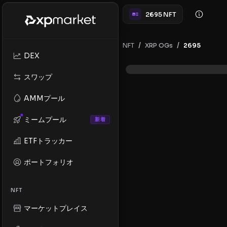
2695 NFT
/
/
NFT
2695
XRP OGs
DEX
スワップ
AMMプール
ミームプール
新着
ETFトラッカー
ポートフォリオ
NFT
マーケットプレイス