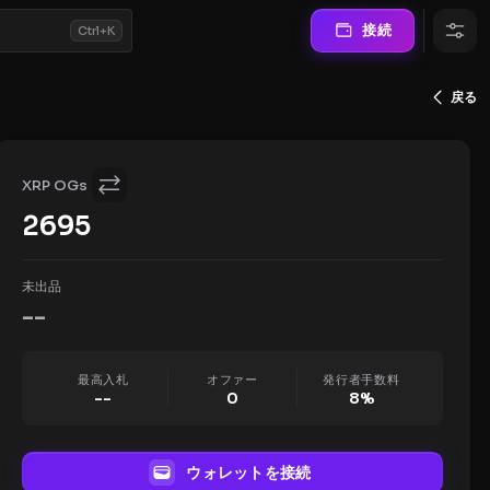
接続
Ctrl+K
戻る
XRP OGs
2695
未出品
--
最高入札
オファー
発行者手数料
--
0
8
%
ウォレットを接続