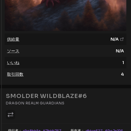
供給量
N/A
ソース
N/A
いいね
1
取引回数
4
SMOLDER WILDBLAZE#6
DRAGON REALM GUARDIANS
発行者：
所有者：
r9o8bh5n...K7bHk7SZ
rfHuwE2Z...6RoJn1RS