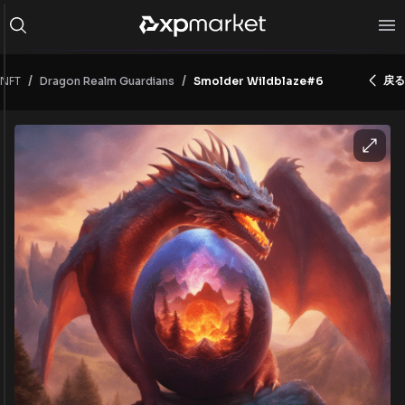
/
/
戻る
NFT
Smolder Wildblaze#6
Dragon Realm Guardians