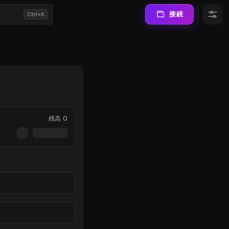
接続
Ctrl+K
残高
0