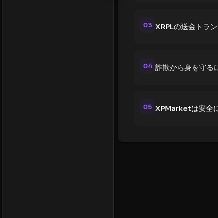
03
XRPLの送金トラ
04
詐欺から身を守る
05
XPMarketは安