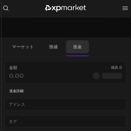
マーケット
指値
送金
金額
残高
0
送金詳細: