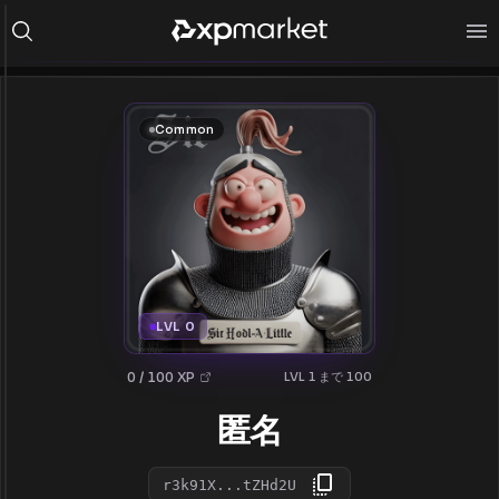
Common
LVL 0
0 / 100 XP
LVL 1 まで 100
匿名
r3k91X...tZHd2U