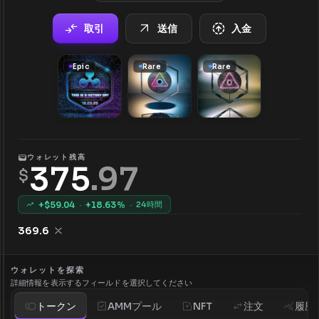
取引
送信
入金
Epic
Rare
Rare
ウォレット残高
375
.
97
$
+$
59.04
·
+
18.63
%
·
24時間
369.6
ウォレットを探索
詳細情報を表示するフィールドを選択してください
トークン
AMMプール
NFT
注文
履歴