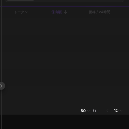
トークン
保有額
価格 / 24時間
行
0
50
1