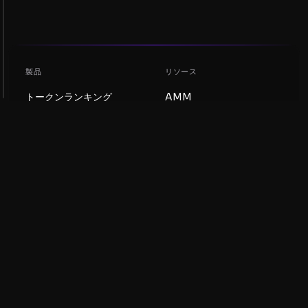
製品
リソース
トークンランキング
AMM
ブログ
NFTランキング
トークンを更新
AMMプール
DEX
スワップ
会社
学習
採用情報
ミームコインを作成
利用規約
トークンを作成
免責事項
流動性プールガイド
プライバシー通知
XRP Ledgerガイド