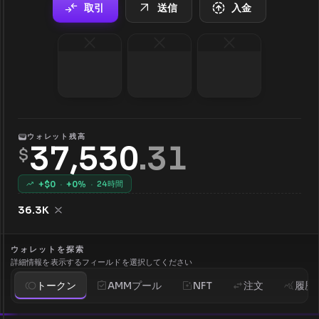
取引
送信
入金
ウォレット残高
37,530
.
31
$
+$
0
·
+
0
%
·
24時間
36.3K
ウォレットを探索
詳細情報を表示するフィールドを選択してください
トークン
AMMプール
NFT
注文
履歴