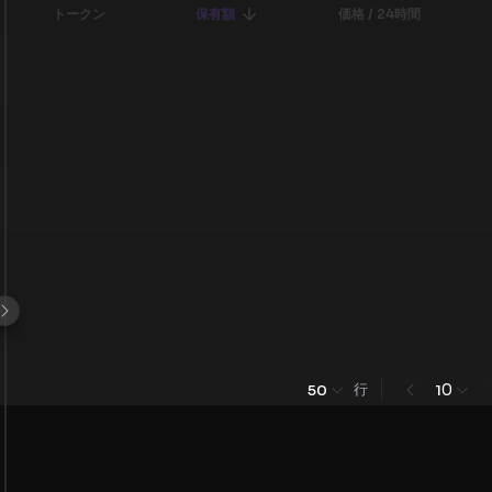
トークン
保有額
価格 / 24時間
行
0
50
1