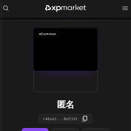
Common
匿名
r48oe1...BoF33t