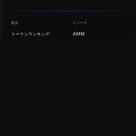
製品
リソース
トークンランキング
AMM
ブログ
NFTランキング
トークンを更新
AMMプール
DEX
スワップ
会社
学習
採用情報
ミームコインを作成
利用規約
トークンを作成
免責事項
流動性プールガイド
プライバシー通知
XRP Ledgerガイド
XRPL DeFi