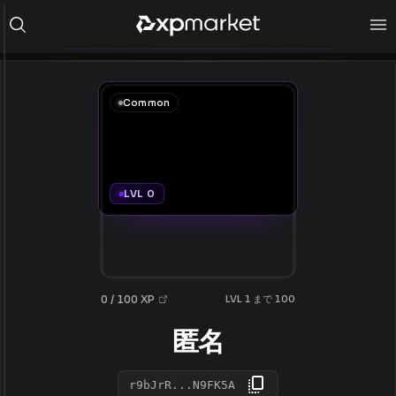
Common
LVL 0
0 / 100 XP
LVL 1 まで 100
匿名
r9bJrR...N9FK5A