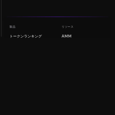
製品
リソース
トークンランキング
AMM
ブログ
NFTランキング
トークンを更新
AMMプール
DEX
スワップ
会社
学習
採用情報
ミームコインを作成
利用規約
トークンを作成
免責事項
流動性プールガイド
プライバシー通知
XRP Ledgerガイド