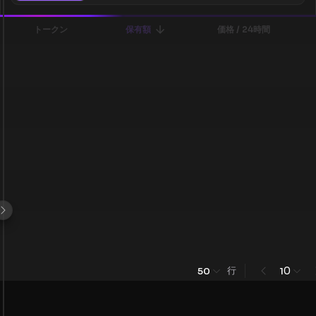
トークン
保有額
価格 / 24時間
行
0
50
1