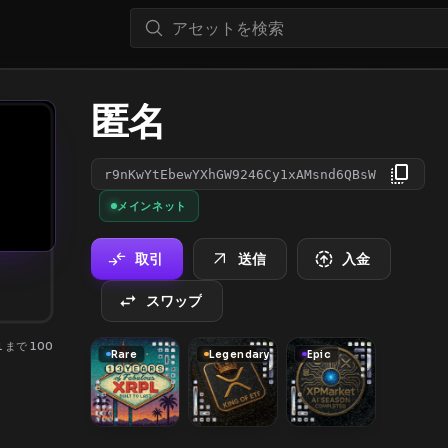
匿名
r9nKwYtEbewYXhGW9246Cy1xAMsnd6QBsW
メインネット
取引
送信
入金
スワップ
 1 まで 100
Rare
Legendary
Epic