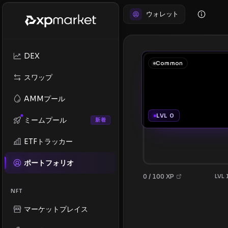
ウォレット
DEX
Common
スワップ
AMMプール
LVL 0
ミームプール
新着
ETFトラッカー
ポートフォリオ
0 / 100 XP
LVL
NFT
マーケットプレイス