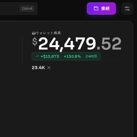
接続
Ctrl+K
ウォレット残高
24,479
.
52
$
+$
13,873
·
+
130.8
%
·
24時間
23.4K