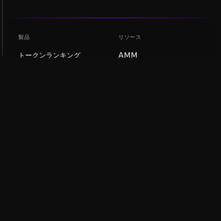
製品
リソース
トークンランキング
AMM
ブログ
NFTランキング
トークンを更新
AMMプール
DEX
スワップ
会社
学習
採用情報
ミームコインを作成
利用規約
トークンを作成
免責事項
流動性プールガイド
プライバシー通知
XRP Ledgerガイド
XRPL DeFi