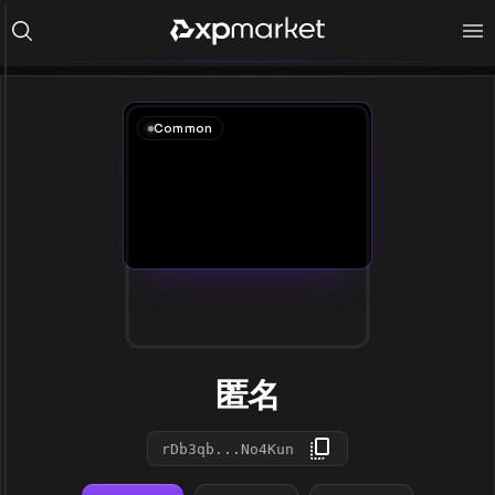
Common
匿名
rDb3qb...No4Kun