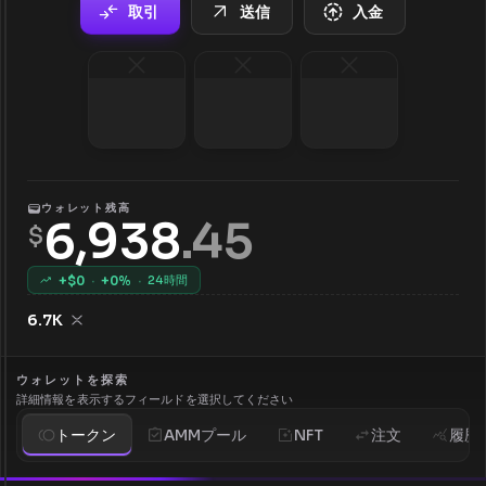
取引
送信
入金
ウォレット残高
6,938
.
45
$
+$
0
·
+
0
%
·
24時間
6.7K
ウォレットを探索
詳細情報を表示するフィールドを選択してください
トークン
AMMプール
NFT
注文
履歴