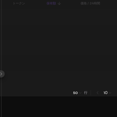
トークン
保有額
価格 / 24時間
行
0
50
1