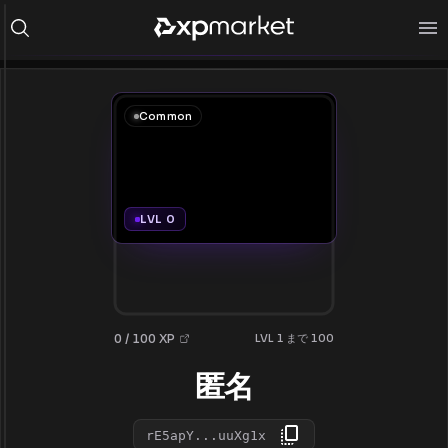
Common
LVL 0
0 / 100 XP
LVL 1 まで 100
匿名
rE5apY...uuXg1x