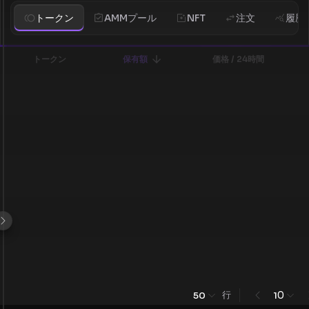
トークン
AMMプール
NFT
注文
履歴
トークン
保有額
価格 / 24時間
行
0
50
1