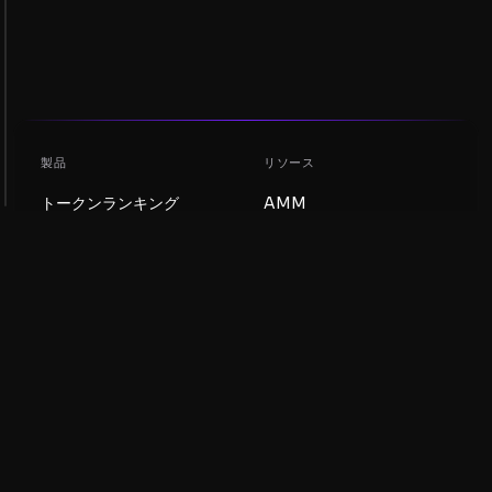
製品
リソース
トークンランキング
AMM
ブログ
NFTランキング
トークンを更新
AMMプール
DEX
スワップ
会社
学習
採用情報
ミームコインを作成
利用規約
トークンを作成