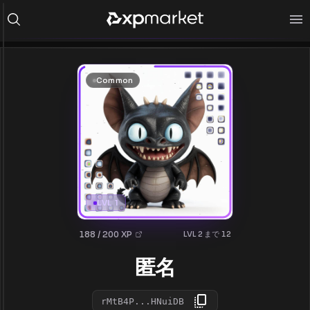
Common
LVL 1
188 / 200 XP
LVL 2 まで 12
匿名
rMtB4P...HNuiDB