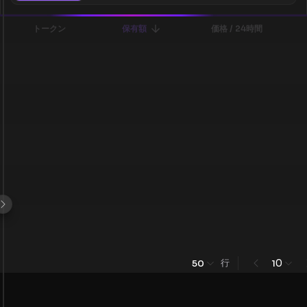
トークン
保有額
価格 / 24時間
行
0
50
1