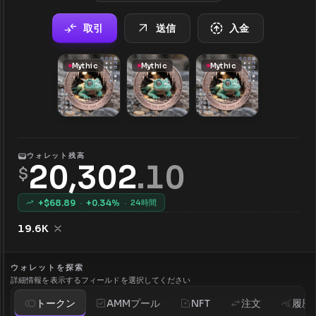
取引
送信
入金
Mythic
Mythic
Mythic
ウォレット残高
20,302
.
10
$
+$
68.89
·
+
0.34
%
·
24時間
19.6K
ウォレットを探索
詳細情報を表示するフィールドを選択してください
トークン
AMMプール
NFT
注文
履歴