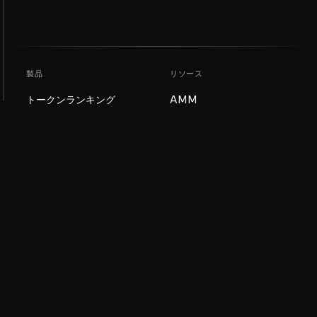
製品
リソース
トークンランキング
AMM
ブログ
NFTランキング
トークンを更新
AMMプール
DEX
スワップ
会社
学習
採用情報
ミームコインを作成
利用規約
トークンを作成
免責事項
流動性プールガイド
プライバシー通知
XRP Ledgerガイド