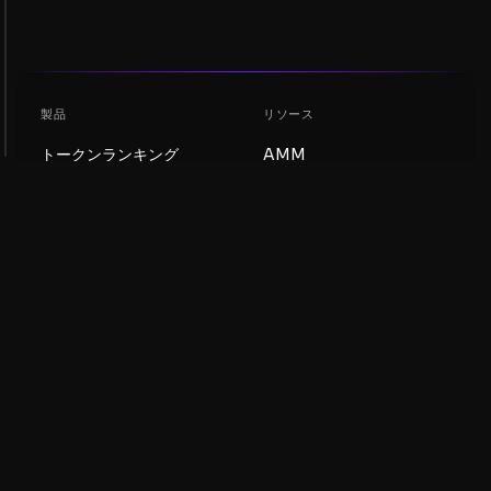
製品
リソース
トークンランキング
AMM
ブログ
NFTランキング
トークンを更新
AMMプール
DEX
スワップ
会社
学習
採用情報
ミームコインを作成
利用規約
トークンを作成
免責事項
流動性プールガイド
プライバシー通知
XRP Ledgerガイド