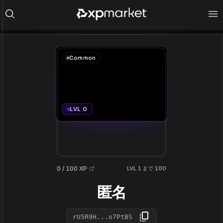
Common
LVL 0
0 / 100 XP
LVL 1 まで 100
匿名
rU5R9H...o7PtBS