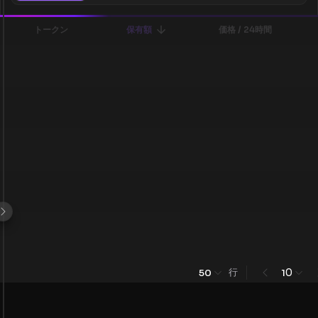
トークン
保有額
価格 / 24時間
行
0
50
1