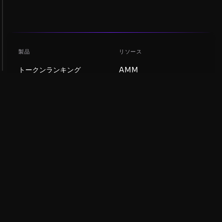
製品
リソース
トークンランキング
AMM
ブログ
NFTランキング
トークンを更新
AMMプール
DEX
スワップ
会社
学習
採用情報
ミームコインを作成
利用規約
トークンを作成
免責事項
流動性プールガイド
プライバシー通知
XRP Ledgerガイド