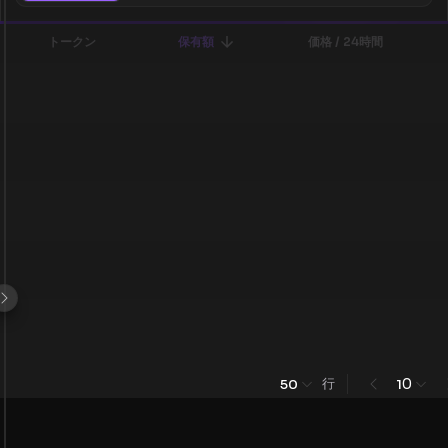
トークン
保有額
価格 / 24時間
行
0
50
1