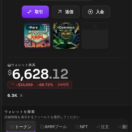
取引
送信
入金
Rare
Common
ウォレット残高
6,628
.
12
$
-$
14,559
·
-
68.72
%
·
24時間
6.3K
ウォレットを探索
詳細情報を表示するフィールドを選択してください
トークン
AMMプール
NFT
注文
履歴