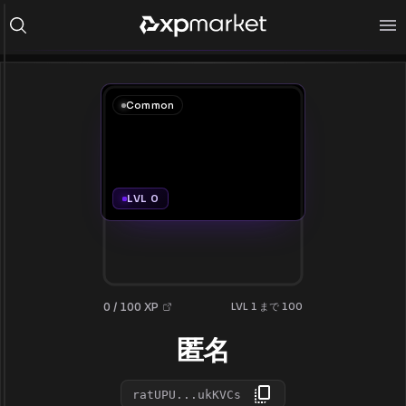
Common
LVL 0
0 / 100 XP
LVL 1 まで 100
匿名
ratUPU...ukKVCs