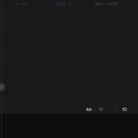
トークン
保有額
価格 / 24時間
行
0
50
1