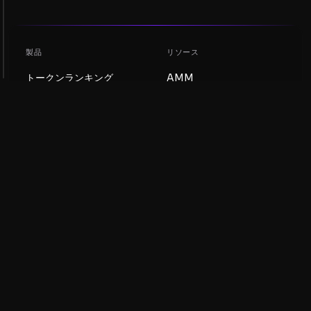
製品
リソース
トークンランキング
AMM
ブログ
NFTランキング
トークンを更新
AMMプール
DEX
スワップ
会社
学習
採用情報
ミームコインを作成
利用規約
トークンを作成
免責事項
流動性プールガイド
プライバシー通知
XRP Ledgerガイド
XRPL DeFi