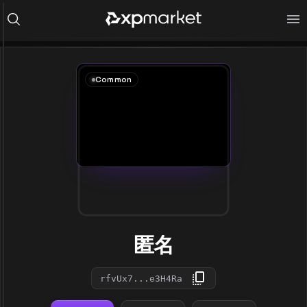
Common
匿名
rfvUx7...e3H4Ra