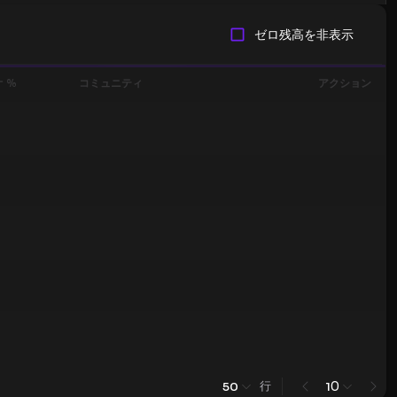
ゼロ残高を非表示
 %
コミュニティ
アクション
行
0
50
1