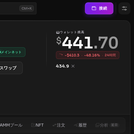
接続
Ctrl+K
ウォレット残高
441
.
70
$
メインネット
-$
410.3
·
-
48.16
%
·
24時間
434.9
スワップ
AMMプール
NFT
注文
履歴
分析
近日