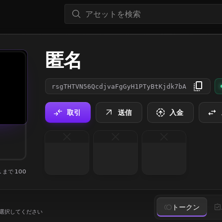
匿名
rsgTHTVN56QcdjvaFgGyH1PTyBtKjdk7bA
取引
送信
入金
 1 まで 100
トークン
選択してください