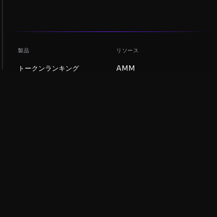
製品
リソース
トークンランキング
AMM
ブログ
NFTランキング
トークンを更新
AMMプール
DEX
スワップ
会社
学習
採用情報
ミームコインを作成
利用規約
トークンを作成
免責事項
流動性プールガイド
プライバシー通知
XRP Ledgerガイド