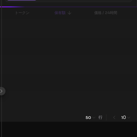
トークン
保有額
価格 / 24時間
行
0
50
1