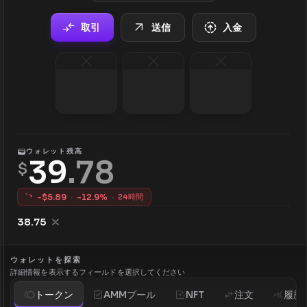
取引
送信
入金
ウォレット残高
39
.
78
$
-$
5.89
·
-
12.9
%
·
24時間
38.75
ウォレットを探索
詳細情報を表示するフィールドを選択してください
トークン
AMMプール
NFT
注文
履歴