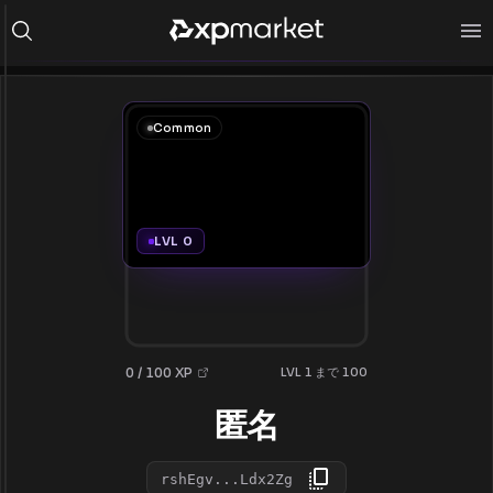
Common
LVL 0
0 / 100 XP
LVL 1 まで 100
匿名
rshEgv...Ldx2Zg