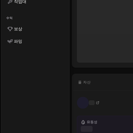
작업대
수익
보상
파밍
풀 자산
유동성