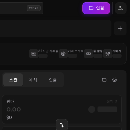
연결
Ctrl+K
24시간 거래량
거래 수수료
풀 활동
기여자
스왑
예치
인출
판매
잔액
0
$
0