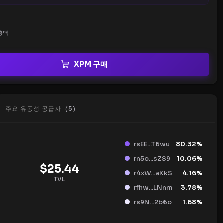
총액
XPM 구매
주요 유동성 공급자
(
5
)
rsEE...T6wu
80.32
%
rn5o...sZS9
10.06
%
$
25.44
r4xW...aKkS
4.16
%
TVL
rfhw...LNnm
3.78
%
rs9N...2b6o
1.68
%