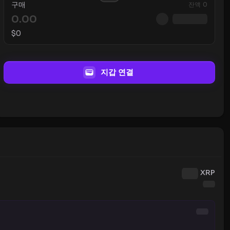
구매
잔액
0
$
0
지갑 연결
XRP