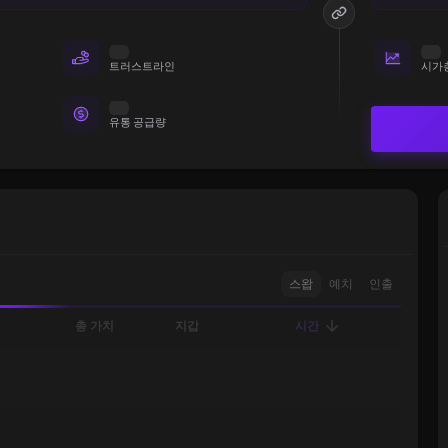
트러스트라인
시가
유통 공급량
스왑
예치
인출
총 가치
지갑
시간