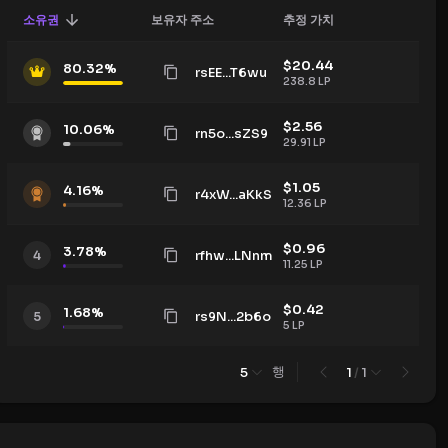
소유권
보유자 주소
추정 가치
$
20.44
80.32
%
rsEE...T6wu
238.8
LP
$
2.56
10.06
%
rn5o...sZS9
29.91
LP
$
1.05
4.16
%
r4xW...aKkS
12.36
LP
$
0.96
3.78
%
rfhw...LNnm
4
11.25
LP
$
0.42
1.68
%
rs9N...2b6o
5
5
LP
행
5
1
/
1