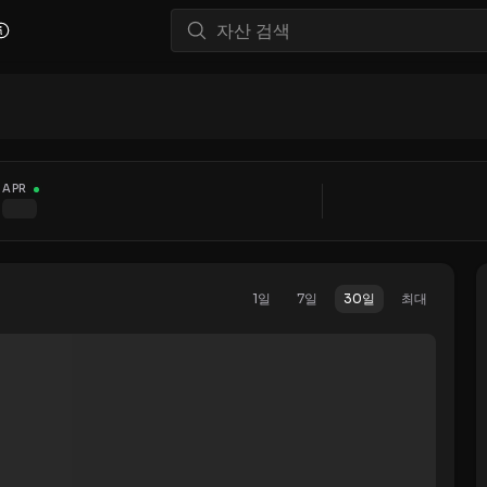
APR
1일
7일
30일
최대