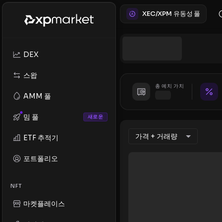
XEC/XPM 유동성 풀
DEX
스왑
총 예치 가치
AMM 풀
밈 풀
새로운
가격 + 거래량
ETF 추적기
포트폴리오
NFT
마켓플레이스