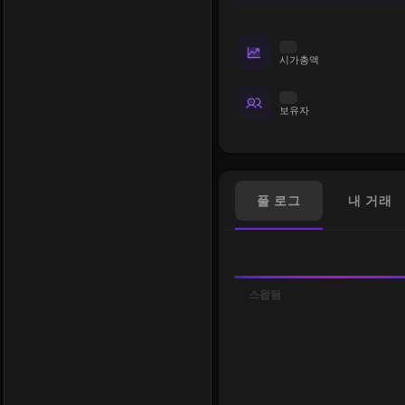
시가총액
보유자
풀 로그
내 거래
스왑됨