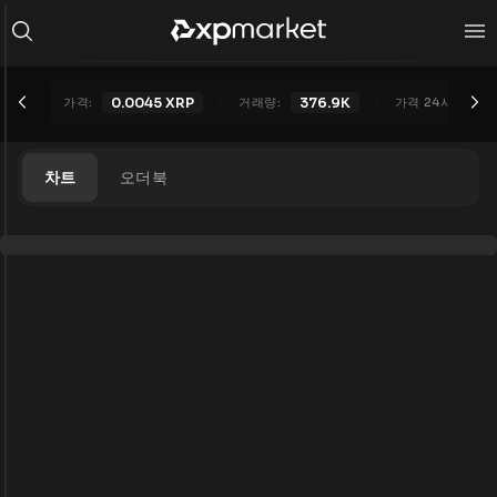
가격:
0.0045
XRP
거래량:
376.9K
가격 24시간:
0
차트
오더북