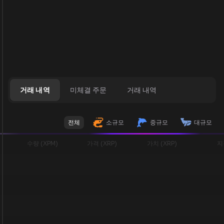
거래 내역
미체결 주문
거래 내역
전체
소규모
중규모
대규모
수량 (XPM)
가격 (XRP)
가치 (XRP)
지