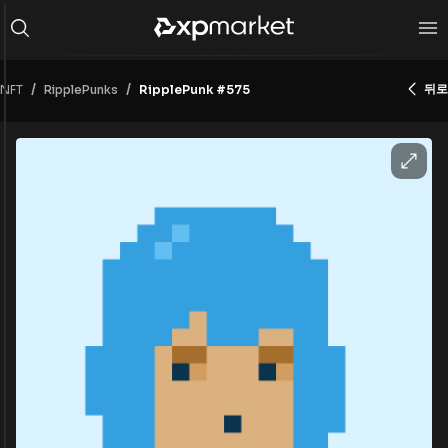
/
/
뒤로
NFT
RipplePunk #575
RipplePunks