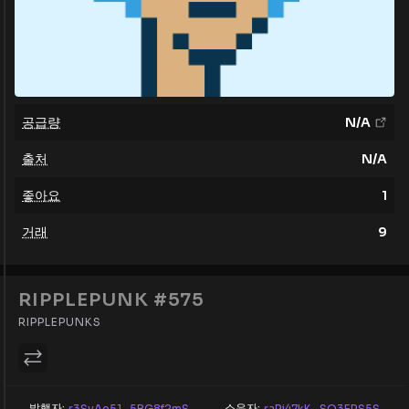
공급량
N/A
출처
N/A
좋아요
1
거래
9
RIPPLEPUNK #575
RIPPLEPUNKS
발행자:
소유자:
r3SvAe51...5BG8f2mS
raRj47kK...SQ3ERS5S