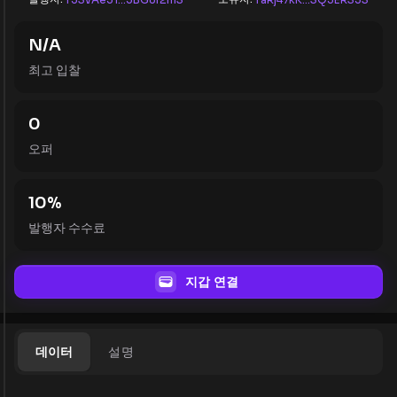
N/A
최고 입찰
0
오퍼
10
%
발행자 수수료
지갑 연결
데이터
설명