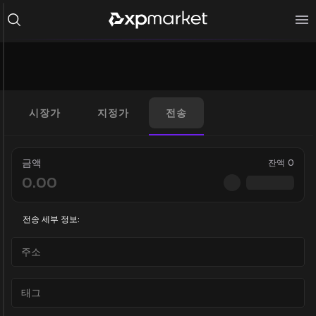
시장가
지정가
전송
금액
잔액
0
전송 세부 정보: