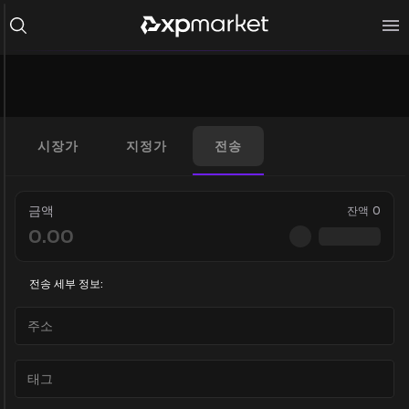
시장가
지정가
전송
금액
잔액
0
전송 세부 정보: