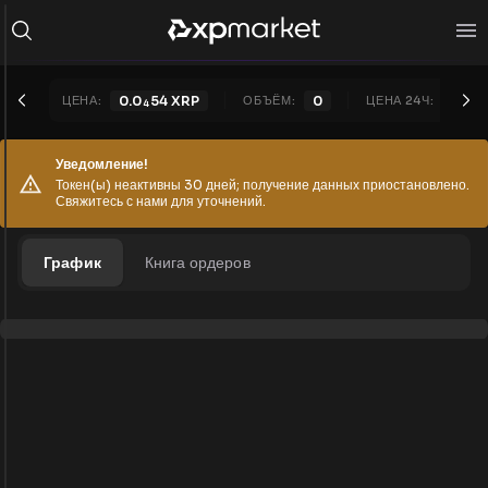
ЦЕНА:
0.0
54
XRP
ОБЪЁМ:
0
ЦЕНА 24Ч:
0.0
4
4
Уведомление!
Токен(ы) неактивны 30 дней; получение данных приостановлено.
Свяжитесь с нами для уточнений.
График
Книга ордеров