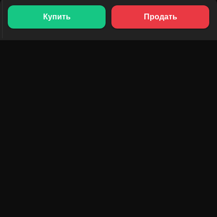
Купить
Продать
ПРОДУКТЫ
РЕСУРСЫ
Рейтинг токенов
AMM
Рейтинг NFT
Блог
AMM-пулы
Обновить токен
DEX
Обмен
КОМПАНИЯ
ОБУЧЕНИЕ
Вакансии
Создать мем-коин
Условия использования
Создать токен
Отказ от ответственности
Руководство по пулам
ликвидности