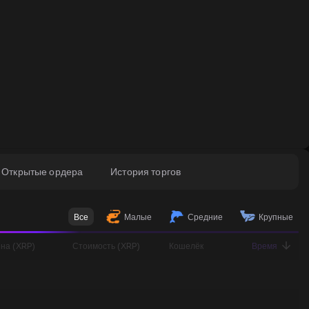
Открытые ордера
История торгов
Все
Малые
Средние
Крупные
на (XRP)
Стоимость (XRP)
Кошелёк
Время