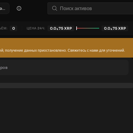
DIA/XRP (DIA_PROJECT official)
ЪЁМ:
0
ЦЕНА 24Ч:
0.0
75
XRP
0.0
75
XRP
4
4
ей; получение данных приостановлено. Свяжитесь с нами для уточнений.
еров