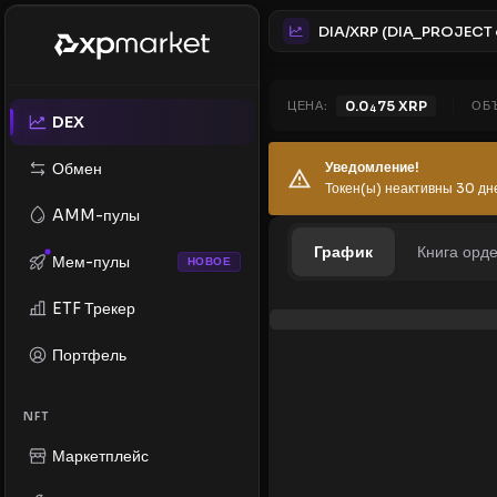
ЦЕНА:
0.0
75
XRP
ОБ
4
DEX
Обмен
Уведомление!
Токен(ы) неактивны 30 дн
AMM-пулы
График
Книга орд
Мем-пулы
НОВОЕ
ETF Трекер
Портфель
NFT
Маркетплейс