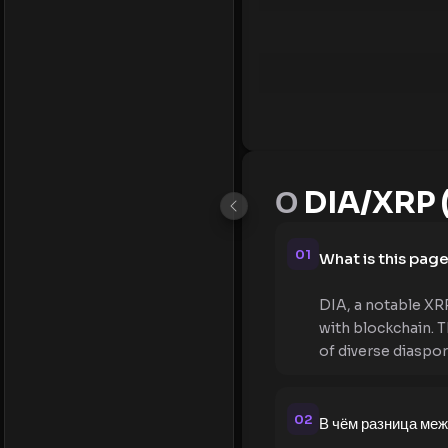
О
DIA/XRP (
01
What is this pag
DIA, a notable XRP
with blockchain. T
of diverse diaspor
02
В чём разница ме