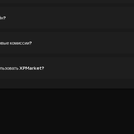
йн?
овые комиссии?
ользовать XPMarket?