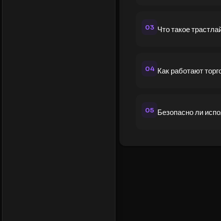
03
Что такое трастла
04
Как работают торг
05
Безопасно ли исп