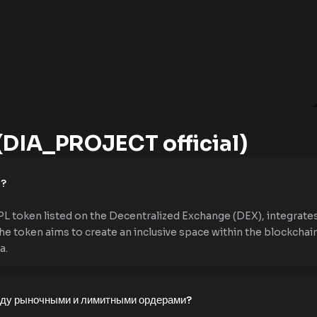
DIA_PROJECT official)
e?
L token listed on the Decentralized Exchange (DEX), integrates 
he token aims to create an inclusive space within the blockchai
a.
жду рыночными и лимитными ордерами?