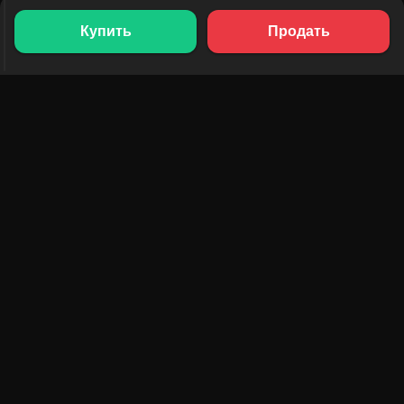
Купить
Продать
ПРОДУКТЫ
РЕСУРСЫ
Рейтинг токенов
AMM
Рейтинг NFT
Блог
AMM-пулы
Обновить токен
DEX
Обмен
КОМПАНИЯ
ОБУЧЕНИЕ
Вакансии
Создать мем-коин
Условия использования
Создать токен
Отказ от ответственности
Руководство по пулам
ликвидности