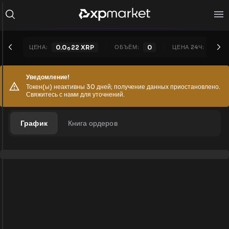
ЦЕНА:
0.0
22
XRP
ОБЪЁМ:
0
ЦЕНА 24Ч:
0.0
6
6
Уведомление!
Токен(ы) неактивны 30 дней; получение данных приостановлено.
Свяжитесь с нами для уточнений.
График
Книга ордеров