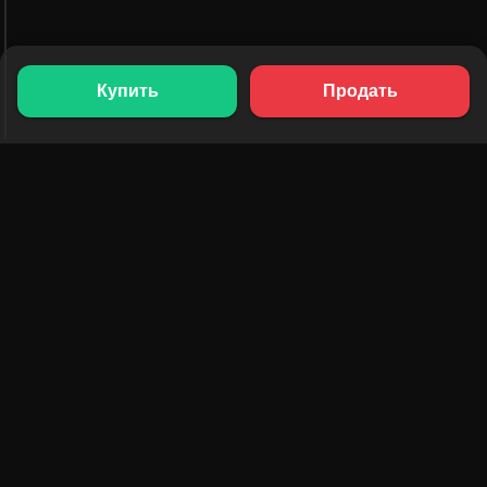
Купить
Продать
ПРОДУКТЫ
РЕСУРСЫ
Рейтинг токенов
AMM
Рейтинг NFT
Блог
AMM-пулы
Обновить токен
DEX
Обмен
КОМПАНИЯ
ОБУЧЕНИЕ
Вакансии
Создать мем-коин
Условия использования
Создать токен