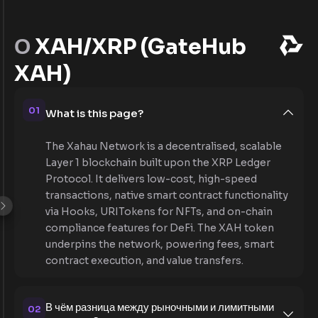
О
XAH/XRP (GateHub
XAH)
01
What is this page?
The Xahau Network is a decentralised, scalable
Layer 1 blockchain built upon the XRP Ledger
Protocol. It delivers low-cost, high-speed
transactions, native smart contract functionality
via Hooks, URITokens for NFTs, and on-chain
compliance features for DeFi. The XAH token
underpins the network, powering fees, smart
contract execution, and value transfers.
В чём разница между рыночными и лимитными
02