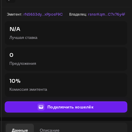
Эмитент:
rNS6S3dy...xPposF9C
Владелец:
rsnsrKqm...C7x76y4F
N/A
Лучшая ставка
0
Предложения
10
%
Комиссия эмитента
Подключить кошелёк
Данные
Описание