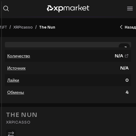
/
/
NFT
The Nun
Назад
XRPicasso
Количество
N/A
Источник
N/A
Лайки
0
Обмены
4
THE NUN
XRPICASSO