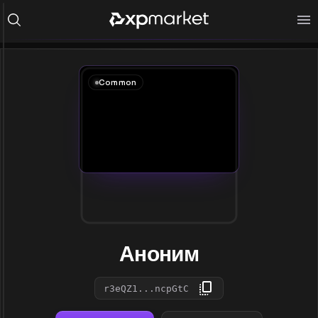
Common
Аноним
r3eQZ1...ncpGtC