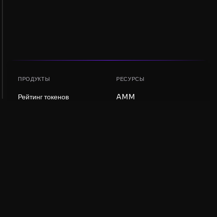
ПРОДУКТЫ
РЕСУРСЫ
Рейтинг токенов
AMM
Рейтинг NFT
Блог
AMM-пулы
Обновить токен
DEX
Обмен
КОМПАНИЯ
ОБУЧЕНИЕ
Вакансии
Создать мем-коин
Условия использования
Создать токен