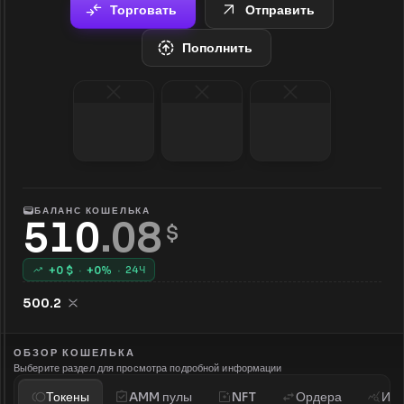
Торговать
Отправить
Пополнить
БАЛАНС КОШЕЛЬКА
510
.
08
 $
+
0
$
·
+
0
%
·
24Ч
500.2
ОБЗОР КОШЕЛЬКА
Выберите раздел для просмотра подробной информации
Токены
AMM пулы
NFT
Ордера
Ист