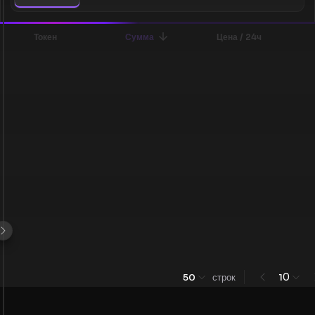
Токен
Сумма
Цена / 24ч
0
50
строк
1