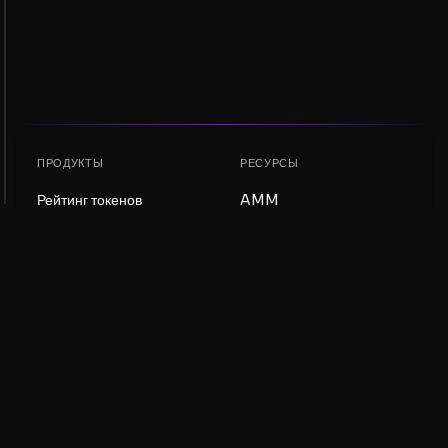
ПРОДУКТЫ
РЕСУРСЫ
Рейтинг токенов
AMM
Рейтинг NFT
Блог
AMM-пулы
Обновить токен
DEX
Обмен
КОМПАНИЯ
ОБУЧЕНИЕ
Вакансии
Создать мем-коин
Условия использования
Создать токен