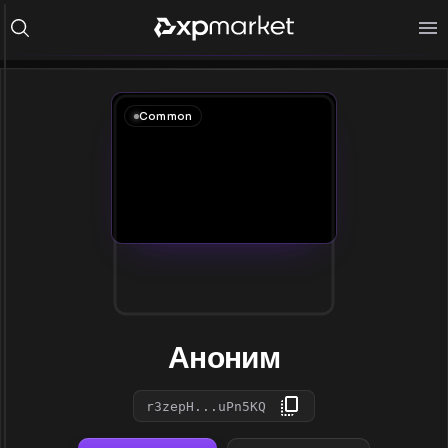
Common
Аноним
r3zepH...uPn5KQ