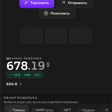
Торговать
Отправить
Пополнить
БАЛАНС КОШЕЛЬКА
678
.
19
 $
+
0
$
·
+
0
%
·
24Ч
654.8
ОБЗОР КОШЕЛЬКА
Выберите раздел для просмотра подробной информации
Токены
AMM пулы
NFT
Ордера
Ист