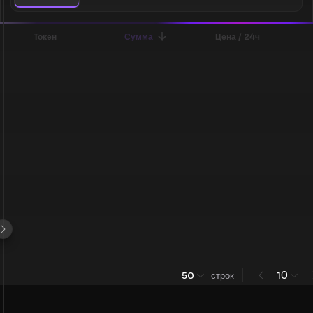
Токен
Сумма
Цена / 24ч
0
50
строк
1