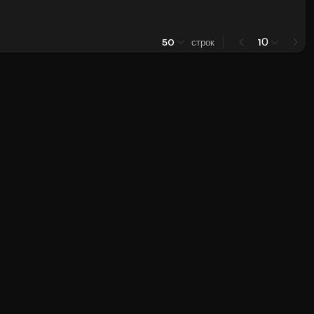
0
50
строк
1