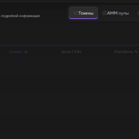
Токены
AMM пулы
а подробной информации
Сумма
Цена / 24ч
Портфель %