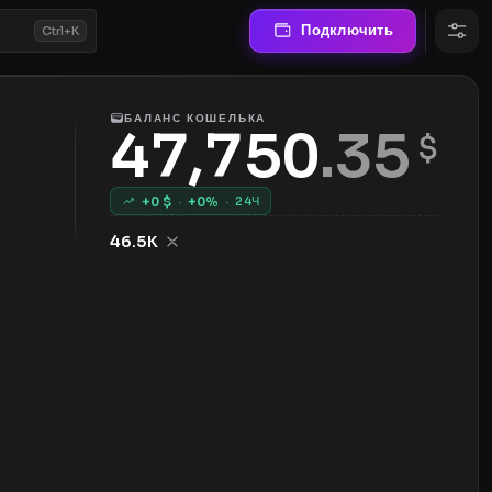
Подключить
Ctrl+K
БАЛАНС КОШЕЛЬКА
47,750
.
35
 $
+
0
$
·
+
0
%
·
24Ч
46.5K