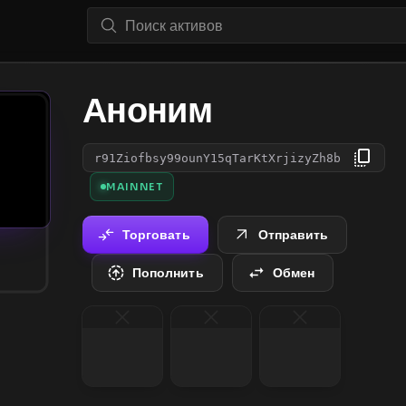
Аноним
r91Ziofbsy99ounY15qTarKtXrjizyZh8b
MAINNET
Торговать
Отправить
Пополнить
Обмен