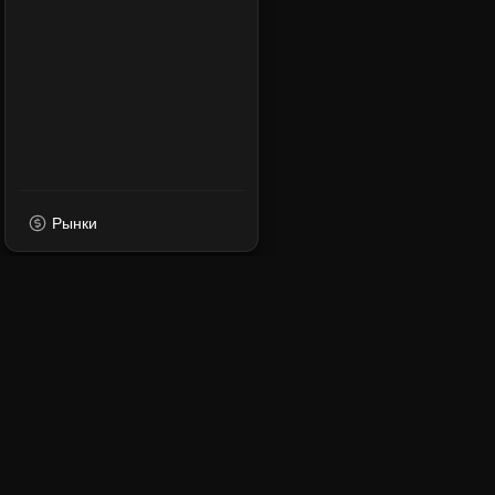
Рынки
XPMarket
Навигация по миру XRP
Находите, торгуйте и 
на ведущей платформе