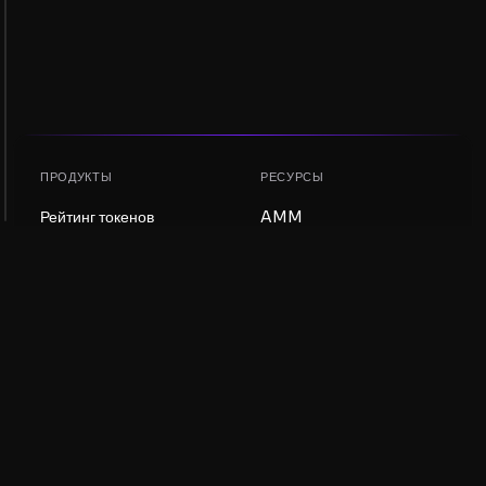
ПРОДУКТЫ
РЕСУРСЫ
Рейтинг токенов
AMM
Рейтинг NFT
Блог
AMM-пулы
Обновить токен
DEX
Обмен
КОМПАНИЯ
ОБУЧЕНИЕ
Вакансии
Создать мем-коин
Условия использования
Создать токен