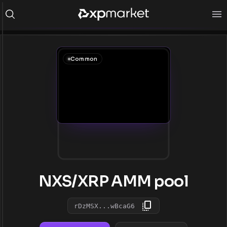
Common
NXS/XRP AMM pool
rDzMSX...wBcaG6