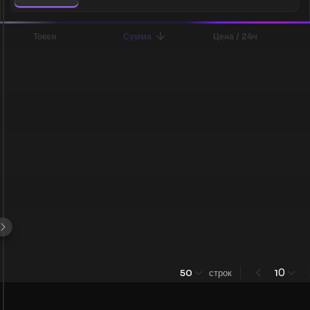
Токен
Сумма
Цена / 24ч
0
50
строк
1