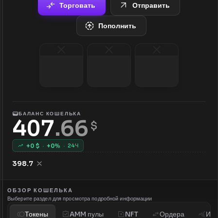
Торговать
Отправить
Пополнить
БАЛАНС КОШЕЛЬКА
407
.
66
 $
+
0
$
·
+
0
%
·
24Ч
398.7
ОБЗОР КОШЕЛЬКА
Выберите раздел для просмотра подробной информации
Токены
AMM пулы
NFT
Ордера
Ист