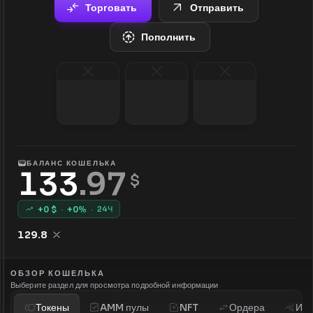
Торговать
Отправить
Пополнить
БАЛАНС КОШЕЛЬКА
133
.
97
 $
+
0
$
·
+
0
%
·
24Ч
129.8
ОБЗОР КОШЕЛЬКА
Выберите раздел для просмотра подробной информации
Токены
AMM пулы
NFT
Ордера
Ист