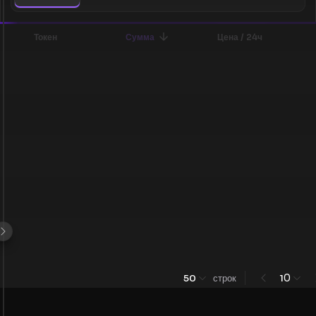
Токен
Сумма
Цена / 24ч
0
50
строк
1