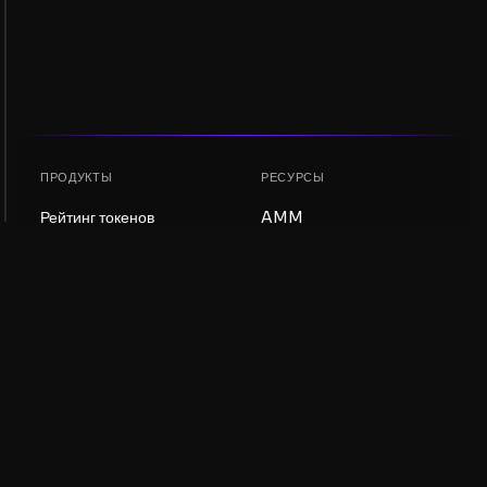
ПРОДУКТЫ
РЕСУРСЫ
Рейтинг токенов
AMM
Рейтинг NFT
Блог
AMM-пулы
Обновить токен
DEX
Обмен
КОМПАНИЯ
ОБУЧЕНИЕ
Вакансии
Создать мем-коин
Условия использования
Создать токен