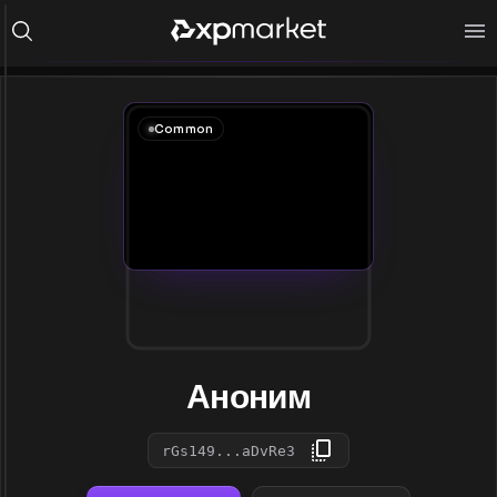
Common
Аноним
rGs149...aDvRe3