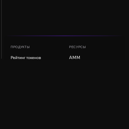
ПРОДУКТЫ
РЕСУРСЫ
Рейтинг токенов
AMM
Рейтинг NFT
Блог
AMM-пулы
Обновить токен
DEX
Обмен
КОМПАНИЯ
ОБУЧЕНИЕ
Вакансии
Создать мем-коин
Условия использования
Создать токен