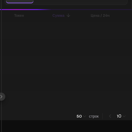
Токен
Сумма
Цена / 24ч
0
50
строк
1