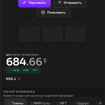
Торговать
Отправить
Пополнить
БАЛАНС КОШЕЛЬКА
684
.
66
 $
+
0
$
·
+
0
%
·
24Ч
654.1
ОБЗОР КОШЕЛЬКА
Выберите раздел для просмотра подробной информации
Токены
AMM пулы
NFT
Ордера
Ист