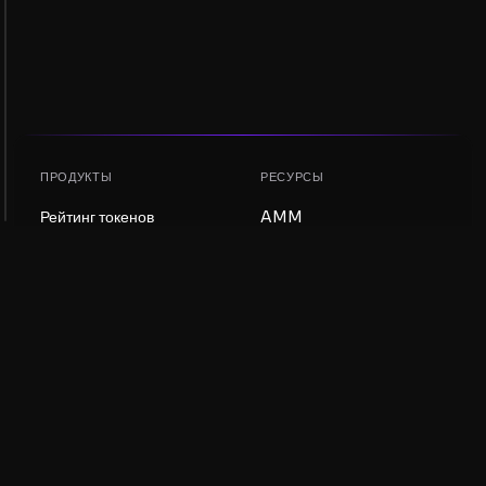
ПРОДУКТЫ
РЕСУРСЫ
Рейтинг токенов
AMM
Рейтинг NFT
Блог
AMM-пулы
Обновить токен
DEX
Обмен
КОМПАНИЯ
ОБУЧЕНИЕ
Вакансии
Создать мем-коин
Условия использования
Создать токен