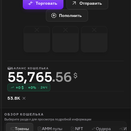
Торговать
Отправить
Пополнить
БАЛАНС КОШЕЛЬКА
55,765
.
56
 $
+
0
$
·
+
0
%
·
24Ч
53.8K
ОБЗОР КОШЕЛЬКА
Выберите раздел для просмотра подробной информации
Токены
AMM пулы
NFT
Ордера
Ист