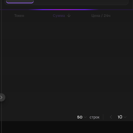
Токен
Сумма
Цена / 24ч
0
50
строк
1