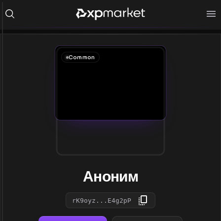
Common
Аноним
rK9oyz...E4g2pP