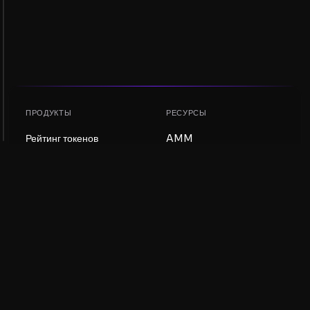
ПРОДУКТЫ
РЕСУРСЫ
Рейтинг токенов
AMM
Рейтинг NFT
Блог
AMM-пулы
Обновить токен
DEX
Обмен
КОМПАНИЯ
ОБУЧЕНИЕ
Вакансии
Создать мем-коин
Условия использования
Создать токен