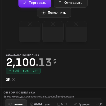
Торговать
Отправить
Пополнить
БАЛАНС КОШЕЛЬКА
2,100
.
13
 $
+
0
$
·
+
0
%
·
24Ч
2K
ОБЗОР КОШЕЛЬКА
Выберите раздел для просмотра подробной информации
Токены
AMM пулы
NFT
Ордера
Ист