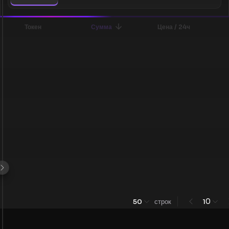
Токен
Сумма
Цена / 24ч
0
50
строк
1