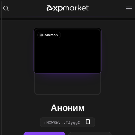
Common
Аноним
rNXW3W...TJyqgC