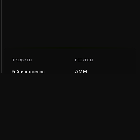
ПРОДУКТЫ
РЕСУРСЫ
Рейтинг токенов
AMM
Рейтинг NFT
Блог
AMM-пулы
Обновить токен
DEX
Обмен
КОМПАНИЯ
ОБУЧЕНИЕ
Вакансии
Создать мем-коин