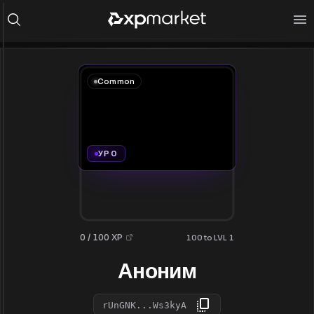
Common
УР 0
0 / 100 XP
100 to LVL 1
Аноним
rUnGNK...Ws3kyA