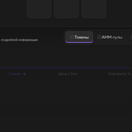
Токены
AMM пулы
а подробной информации
Сумма
Цена / 24ч
Портфель %