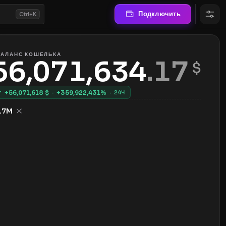
Подключить
Ctrl+K
БАЛАНС КОШЕЛЬКА
56,071,634
.
17
 $
+
56,071,618
$
·
+
359,922,431
%
·
24Ч
.7M