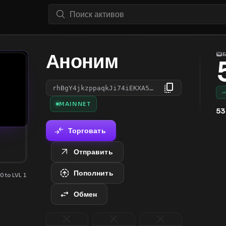
Аноним
rhBgY4jkzppaqkJi74iEKXA5JpVGwJ9Xhj
MAINNET
53
Торговать
Отправить
Пополнить
0 to LVL 1
Обмен