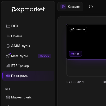
Кошелёк
DEX
Common
Обмен
AMM-пулы
УР 0
Мем-пулы
НОВОЕ
ETF Трекер
Портфель
0 / 100 XP
10
NFT
Маркетплейс