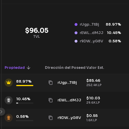
rUgp...TtBj
88.97
%
$
96.05
rEWL...dMJJ
10.45
%
TVL
r9DW...yG8V
0.58
%
Propiedad
Dirección del Poseedor
Valor Est.
$
85.46
88.97
%
rUgp...TtBj
252.4K
LP
$
10.03
10.45
%
rEWL...dMJJ
29.6K
LP
$
0.55
0.58
%
r9DW...yG8V
1.6K
LP