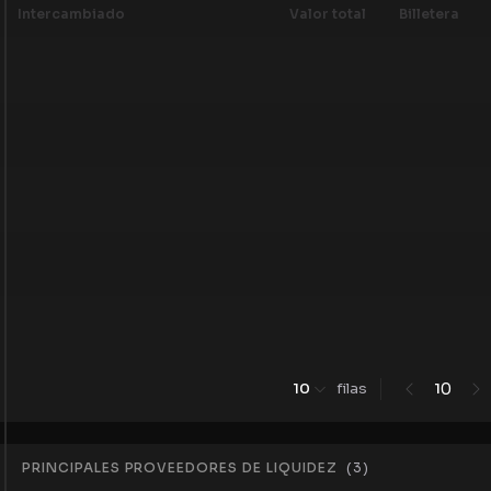
Intercambiado
Valor total
Billetera
0
10
filas
1
PRINCIPALES PROVEEDORES DE LIQUIDEZ
(
3
)