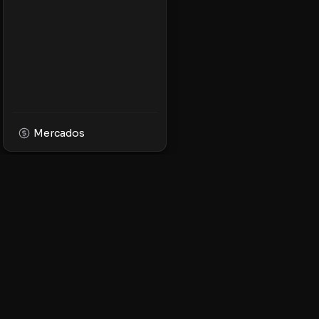
Mercados
XPMarket
Navega por el mundo
facilidad. Descubre, 
tokens en la platafor
ecosistema XRP.