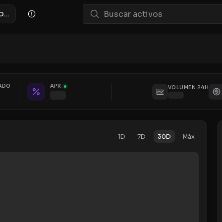
Pool de Liquidez XAH/XONE
ADO
APR
VOLUMEN 24H
1D
7D
30D
Máx