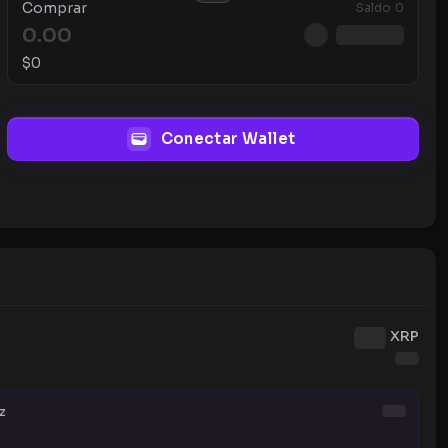
Comprar
Saldo
0
$
0
Conectar Wallet
XRP
z