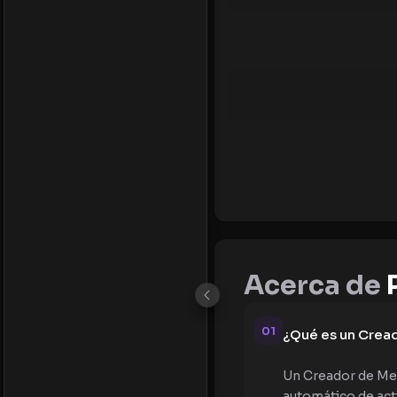
Acerca de
P
01
¿Qué es un Crea
Un Creador de Mer
automático de acti