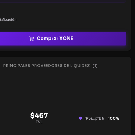
talización
Comprar XONE
PRINCIPALES PROVEEDORES DE LIQUIDEZ
(
1
)
$
467
rP5i...pfB6
100
%
TVL