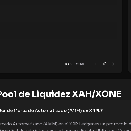
0
10
filas
1
ool de Liquidez XAH/XONE
dor de Mercado Automatizado (AMM) en XRPL?
cado Automatizado (AMM) en el XRP Ledger es un protocolo de
vos digitales sin intervención humana directa. Utiliza una fórmu