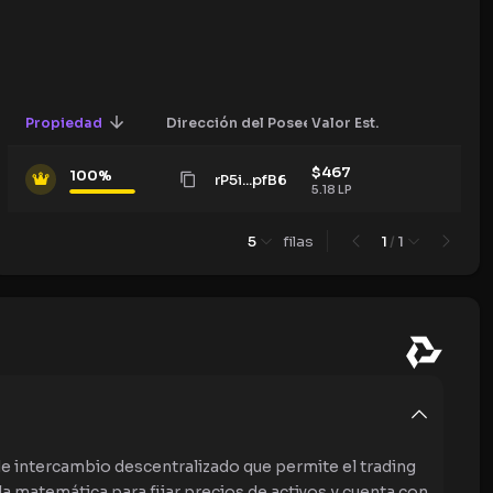
Propiedad
Dirección del Poseedor
Valor Est.
$
467
100
%
rP5i...pfB6
5.18
LP
5
filas
1
/
1
 intercambio descentralizado que permite el trading
la matemática para fijar precios de activos y cuenta con