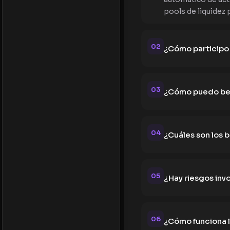
pools de liquidez 
02
¿Cómo participo 
03
¿Cómo puedo bene
04
¿Cuáles son los 
05
¿Hay riesgos inv
06
¿Cómo funciona l