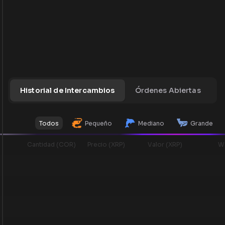
Historial de Intercambios
Órdenes Abiertas
H
Todos
Pequeño
Mediano
Grande
Cantidad (COR)
Precio (XRP)
Valor (XRP)
Wa