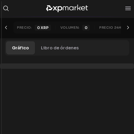
PRECIO:
0
XRP
VOLUMEN:
0
PRECIO 24H:
0
X
Gráfico
Libro de órdenes