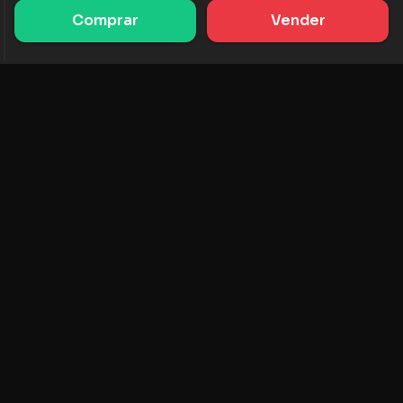
Comprar
Vender
PRODUCTOS
RECURSOS
Clasificación de Tokens
AMM
Clasificación NFT
Blog
Pools AMM
Actualiza tu token
DEX
Intercambio
COMPAÑÍA
APRENDIZAJE
Empleos
Crear una Meme Coin
Términos y condiciones
Crear un Token
Descargo de
Guía de Pools de
responsabilidad
Liquidez