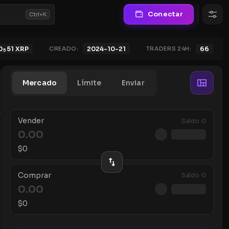
Conectar
Ctrl+K
0
51
XRP
CREADO:
TRADERS 24H:
66
2024-10-21
5
Mercado
Límite
Enviar
Vender
Saldo
0
$
0
Comprar
Saldo
0
$
0