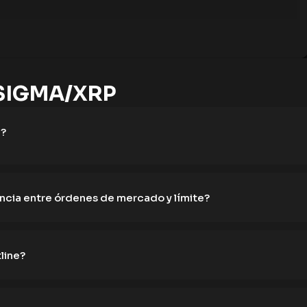
SIGMA/XRP
e?
rencia entre órdenes de mercado y límite?
line?