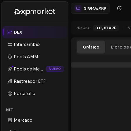
SIGMA/XRP
PRECIO:
0.0
51
XRP
V
5
DEX
Intercambio
Gráfico
Libro de
Pools AMM
Pools de Memes
NUEVO
Rastreador ETF
Portafolio
NFT
Mercado