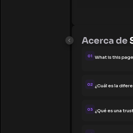
Acerca de
01
What is this pag
02
¿Cuál es la dife
03
¿Qué es una trust