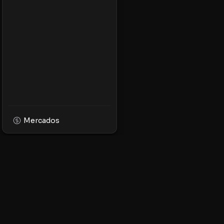
Mercados
XPMarket
Navega por el mundo
facilidad. Descubre, 
tokens en la platafor