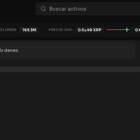
OLUMEN:
165.5M
PRECIO 24H:
0.0
49
XRP
0.
5
 órdenes