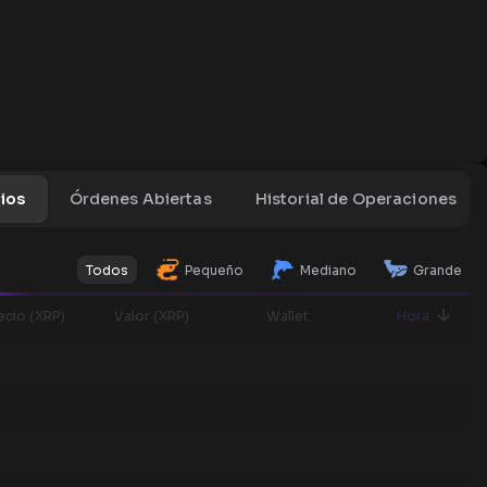
bios
Órdenes Abiertas
Historial de Operaciones
Todos
Pequeño
Mediano
Grande
ecio (XRP)
Valor (XRP)
Wallet
Hora