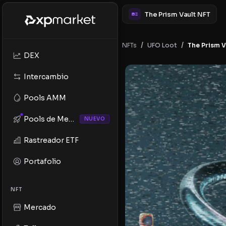
The Prism Vault NFT
/
/
NFTs
The Prism V
UFO Loot
DEX
Intercambio
Pools AMM
Pools de Memes
NUEVO
Rastreador ETF
Portafolio
NFT
Mercado