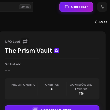
Conectar
Ctrl+K
Atrás
UFO Loot
The Prism Vault
Sin Listado
--
MEJOR OFERTA
OFERTAS
COMISIÓN DEL
--
0
EMISOR
1
%