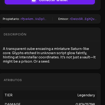
Conectar Wallet
Propietario:
rPjxe4zm...VuDp1MJA
Emisor:
rDeizxSR...EgXQvhSB
DESCRIPCIÓN
A transparent cube encasing a miniature Saturn-like
core. Glyphs etched in unknown script glow faintly,
hinting at interstellar coordinates. It's not just a vault—it
might be a prison. Or a seed.
ATRIBUTOS
TIER
Legendary
DAMAGE
0.87475798