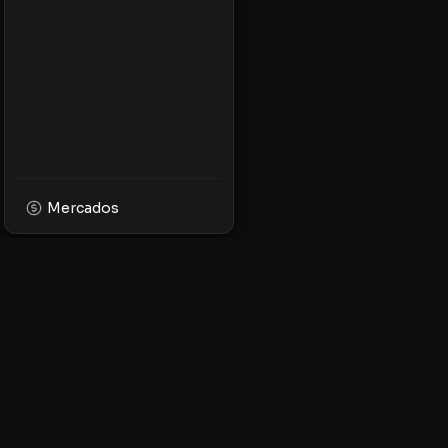
Mercados
XPMarket
Navega por el mundo
facilidad. Descubre, 
tokens en la platafor
ecosistema XRP.