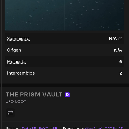
Suministro
N/A
Origen
N/A
Me gusta
6
Intercambios
2
THE PRISM VAULT
UFO LOOT
Emisor:
rDeizxSR...EgXQvhSB
Propietario:
rNyv2vcK...CJDFhcJT