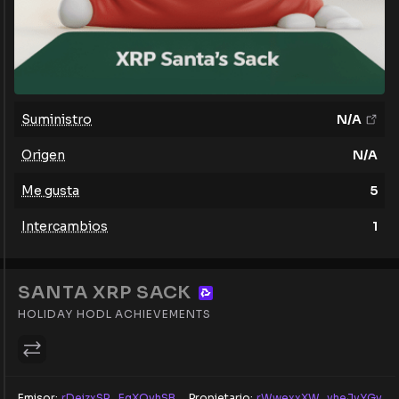
Suministro
N/A
Origen
N/A
Me gusta
5
Intercambios
1
SANTA XRP SACK
HOLIDAY HODL ACHIEVEMENTS
Emisor:
rDeizxSR...EgXQvhSB
Propietario:
rWwexxXW...yheJyYGv