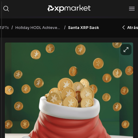
/
/
NFTs
Santa XRP Sack
Atrás
Holiday HODL Achievements