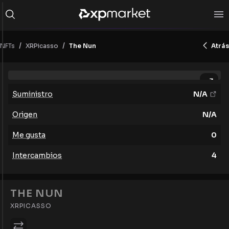
/
/
NFTs
The Nun
Atrás
XRPicasso
Suministro
N/A
Origen
N/A
Me gusta
0
Intercambios
4
THE NUN
XRPICASSO