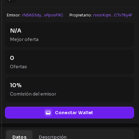
Emisor:
rNS6S3dy...xPposF9C
Propietario:
rsnsrKqm...C7x76y4F
N/A
Mejor oferta
0
Ofertas
10
%
Comisión del emisor
Conectar Wallet
Datos
Descripción